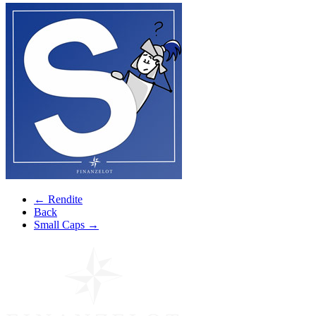
← Rendite
Back
Small Caps →