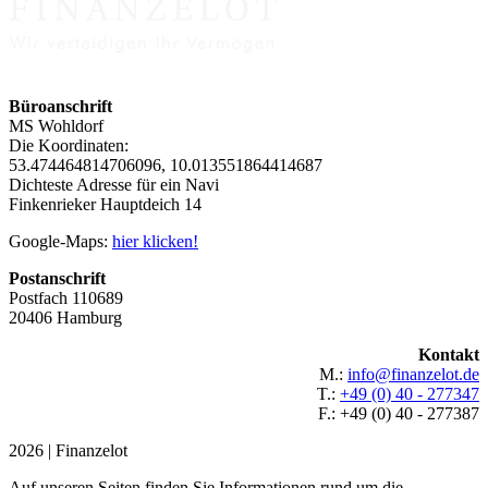
Büroanschrift
MS Wohldorf
Die Koordinaten:
53.474464814706096, 10.013551864414687
Dichteste Adresse für ein Navi
Finkenrieker Hauptdeich 14
Google-Maps:
hier klicken!
Postanschrift
Postfach 110689
20406 Hamburg
Kontakt
M.:
info@finanzelot.de
T.:
+49 (0) 40 - 277347
F.: +49 (0) 40 - 277387
2026 | Finanzelot
Auf unseren Seiten finden Sie Informationen rund um die