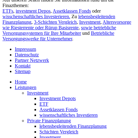
Finazthemen:
ETFs
,
investment Depos
,
Assetklassen Fonds
oder
wisschenschaftliches Investerieren.
Zu
lebensbegleitenden
Finanzplanung
,
3-Schichten Vergleich
,
Investment
,
Altersvorsorge
wie Riesterrente oder Rürup Basisrente
,
sowie betriebliche
Versorgungsystemen für Ihre Mitarbeiter
und
Betriebliche
Versorgungswerke für Unternehmer
.
Impressum
Datenschutz
Partner Netzwerk
Kontakt
Sitemap
Home
Leistungen
Investment
Investment Depots
ETF
Assetklassen Fonds
wissenschaftliches Investieren
Private Finanzplanung
lebensbegleitenden Finanzplanung
Schichten Vergleich
Investment