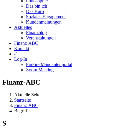
Philosophie
Das bin ich
Das Büro
Soziales Engagement
Kundenmeinungen
Aktuelles
Finanzblog
Veranstaltungen
Finanz-ABC
Kontakt
//
Log-In
FinFire Mandantenportal
Zoom Meeting
Finanz-ABC
Aktuelle Seite:
Startseite
Finanz-ABC
Begriff
S